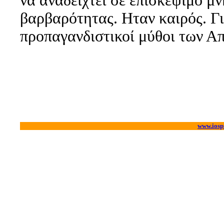
να αναδειχτεί σε επισκέψιμο μ
βαρβαρότητας. Ηταν καιρός. Γι
προπαγανδιστικοί μύθοι των Α
www.iosp