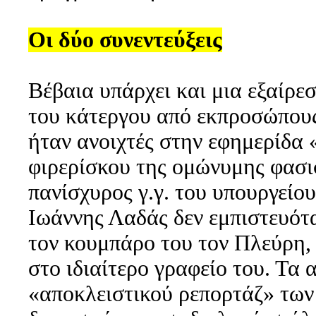
Οι δύο συνεντεύξεις
Βέβαια υπάρχει και μια εξαίρε
του κάτεργου από εκπροσώπους
ήταν ανοιχτές στην εφημερίδα
φιρερίσκου της ομώνυμης φασ
πανίσχυρος γ.γ. του υπουργεί
Ιωάννης Λαδάς δεν εμπιστευότ
τον κουμπάρο του τον Πλεύρη, τ
στο ιδιαίτερο γραφείο του. Τα
«αποκλειστικού ρεπορτάζ» τω