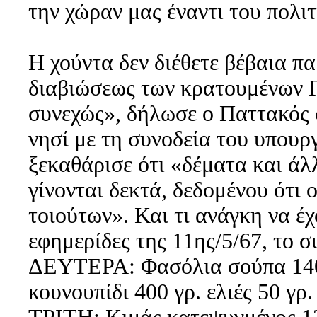
την χώραν μας έναντι του πολι
Η χούντα δεν διέθετε βέβαια π
διαβιώσεως των κρατουμένων Γ
συνεχώς», δήλωσε ο Παττακός σ
νησί με τη συνοδεία του υπου
ξεκαθάρισε ότι «δέματα και άλλ
γίνονται δεκτά, δεδομένου ότι 
τοιούτων». Και τι ανάγκη να έ
εφημερίδες της 11ης/5/67, το σ
ΔΕΥΤΕΡΑ: Φασόλια σούπα 140 γ
κουνουπίδι 400 γρ. ελιές 50 γρ.