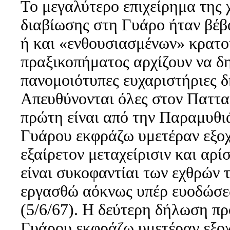
Το μεγαλύτερο επιχείρημα της χ
διαβίωσης στη Γυάρο ήταν βέβ
ή και «ενθουσιασμένων» κρατο
πραξικοπήματος αρχίζουν να δ
πανομοιότυπες ευχαριστήριες 
Απευθύνονται όλες στον Παττα
πρώτη είναι από την Παραμυθι
Γυάρου εκφράζω υμετέραν εξοχ
εξαίρετον μεταχείρισιν και αρί
είναι συκοφαντίαι των εχθρών 
εργασθώ αόκνως υπέρ ευοδώσε
(5/6/67). Η δεύτερη δήλωση πρ
Γυάρου εκφράζω υμετέραν εξοχ