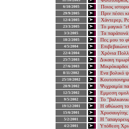
Φιλότουρκος 
Ποιος ιστορι
6
/
10
/2005
Πριν πέσει κ
29
/
9
/2005
Χάντερερ, Ρο
12
/
4
/2005
Το μαγικό "ε
23
/
3
/2005
Τα παράπονά
3
/
3
/2005
Πες μου το φ
18
/2/2005
Επιβεβαιώνετ
4
/5/2004
Χρόνια Πολ
22/4/2004
Δικαιη τιμωρ
25/7/2003
Μικρόκαρδοι 
27/6/2003
Ενα βολικό ψ
8/11/2002
Κουτοπονηρι
25/10/2002
Ψυχραιμία παι
28/9/2002
Εμμεση ομολ
12/5/2002
Το "βαλκανικ
9/5/2002
Η αθώωση το
19/12/2001
Χρυσαυγίτης 
15/6/2001
Η "απαγορευμ
5
/2/2001
Υπόθεση Χρι
4/2/2001