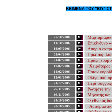
ΚΕΙΜΕΝΑ ΤΟΥ "ΙΟΥ" Σ
Μαρτυριάρικο
25
/
10
/200
6
Επικίνδυνο «
1
1
/
10
/200
6
Απορία εκπ
16
/
0
5/200
6
Πρωταπριλιά
03/
0
4/200
6
Πράξη τρομο
21
/
0
2/200
6
"Χειρότερος
1
6/
0
2/200
6
Ποιον κοροϊδ
1
4/
0
2/200
6
Ολίγη από πρ
12
/
01
/200
6
Περί συγγνώ
21
/
1
2/2005
Ρωτήστε την 
22
/
11
/2005
Μηνυτής και
08
/
11
/2005
Ο εθνικός δι
24
/
10
/2005
"Αντιδραστικ
20
/
10
/2005
11
/
10
/2005